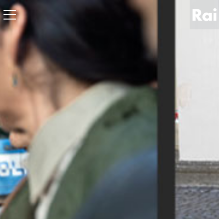
News
Sport
Tv
Radio
Corporate
Raicom