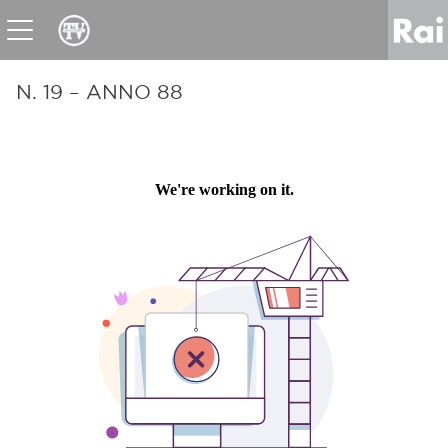
News
Sport
Tv
Radio
Corporate
Raicom
N. 19 – ANNO 88