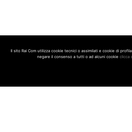
Il sito Rai Com utilizza cookie tecnici o assimilati e cookie di prof
negare il consenso a tutti o ad alcuni cookie
clicca 