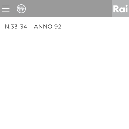
News
Sport
Tv
Radio
Corporate
Raicom
N.33-34 – ANNO 92