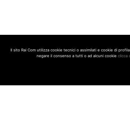
Il sito Rai Com utilizza cookie tecnici o assimilati e cookie di prof
negare il consenso a tutti o ad alcuni cookie
clicca 