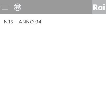
News
Sport
Tv
Radio
Corporate
Raicom
N.15 – ANNO 94