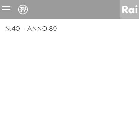
News
Sport
Tv
Radio
Corporate
Raicom
N.40 – ANNO 89