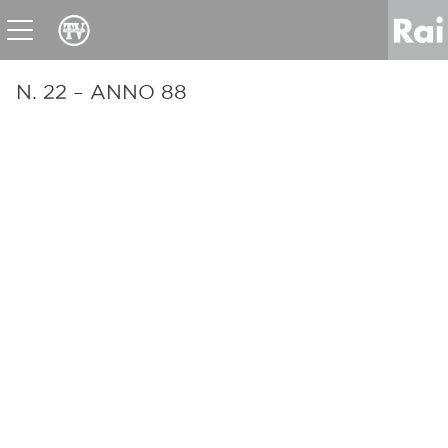
News
Sport
Tv
Radio
Corporate
Raicom
N. 22 – ANNO 88