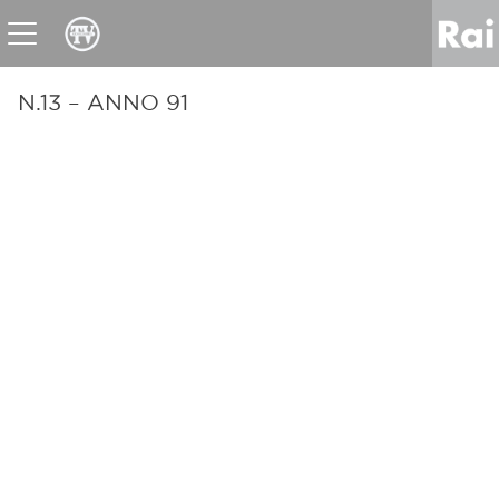
News
Sport
Tv
Radio
Corporate
Raicom
N.13 – ANNO 91