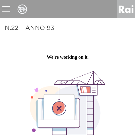
News
Sport
Tv
Radio
Corporate
Raicom
N.22 – ANNO 93