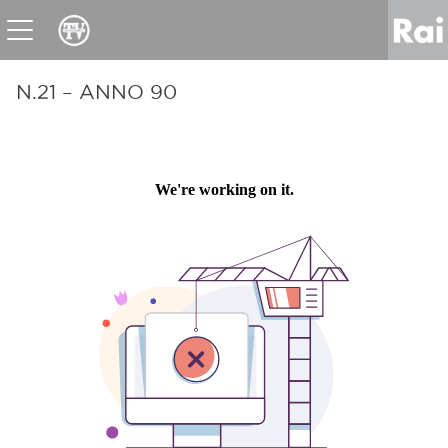
News
Sport
Tv
Radio
Corporate
Raicom
N.21 – ANNO 90