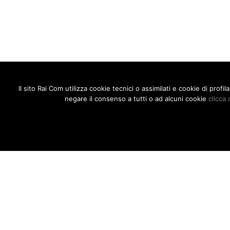
Il sito Rai Com utilizza cookie tecnici o assimilati e cookie di prof
negare il consenso a tutti o ad alcuni cookie
clicca 