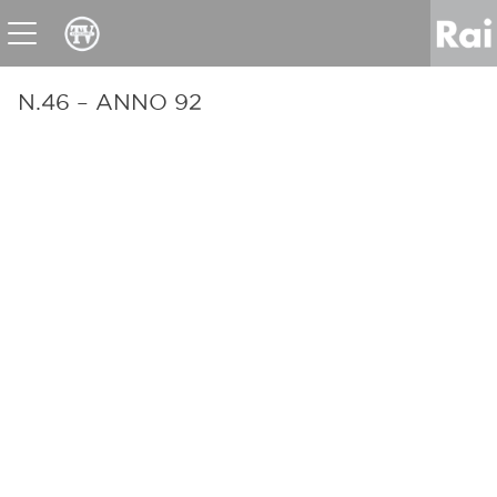
News
Sport
Tv
Radio
Corporate
Raicom
N.46 – ANNO 92