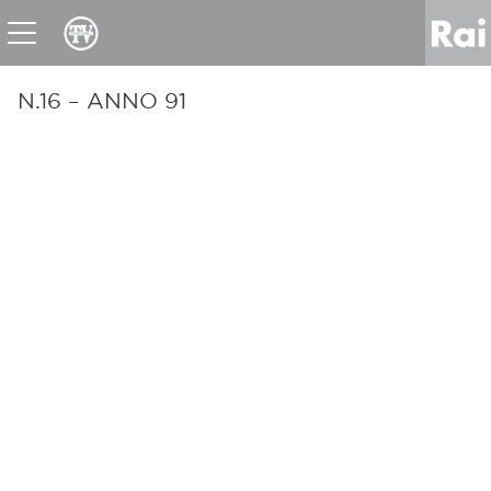
News
Sport
Tv
Radio
Corporate
Raicom
N.16 – ANNO 91