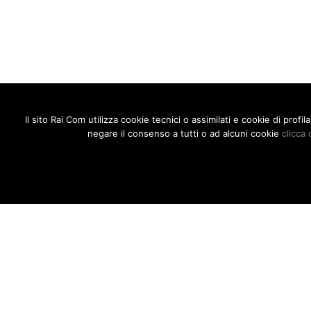
Il sito Rai Com utilizza cookie tecnici o assimilati e cookie di prof
negare il consenso a tutti o ad alcuni cookie
clicca 