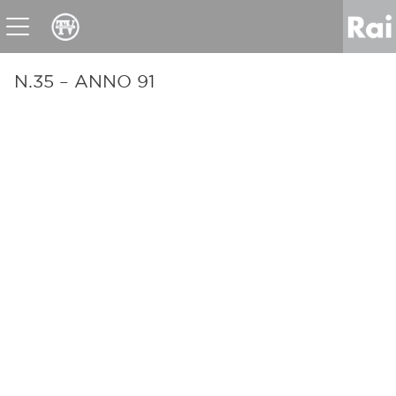
News
Sport
Tv
Radio
Corporate
Raicom
N.35 – ANNO 91