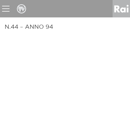
News
Sport
Tv
Radio
Corporate
Raicom
N.44 – ANNO 94