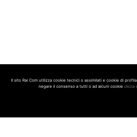
Il sito Rai Com utilizza cookie tecnici o assimilati e cookie di prof
negare il consenso a tutti o ad alcuni cookie
clicca 