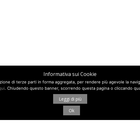
Informativa sui Cookie
ilazione di terze parti in forma aggregata, per rendere più agevole la navi
qui
. Chiudendo questo banner, scorrendo questa pagina o cliccando qua
Leggi di più
Ok