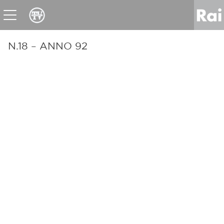
News
Sport
Tv
Radio
Corporate
Raicom
N.18 – ANNO 92