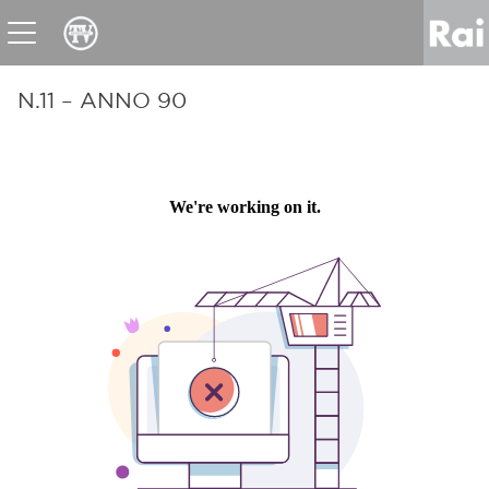
News
Sport
Tv
Radio
Corporate
Raicom
N.11 – ANNO 90