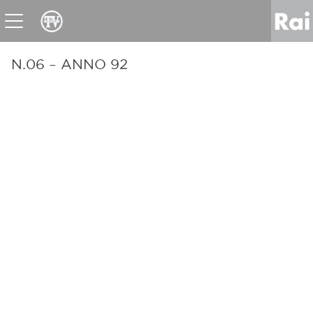
News
Sport
Tv
Radio
Corporate
Raicom
N.06 – ANNO 92