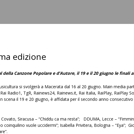
Raicom
sima edizione
l della Canzone Popolare e d’Autore, il 19 e il 20 giugno le finali al
usicultura si svolgerà a Macerata dal 16 al 20 giugno. Main media part
 Rai Radio1, TgR, Rainews24, Rainews.it, Rai Italia, RaiPlay, RaiPlay S
 in scena il 19 e 20 giugno, è affidata per il secondo anno consecutiv
udio Covato, Siracusa – “Chiddu ca ma resta”; DDUMA, Lecce – “Fim
o coinquilino vuole uccidermi”; Isabella Privitera, Bologna – “Eya”; G
re”.