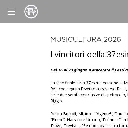
News
Sport
Tv
Radio
Corporate
MUSICULTURA 2026
I vincitori della 37e
Dal 16 al 20 giugno a Macerata il Festiva
La fase finale della 37esima edizione di M
RAI, che seguirà l’evento attraverso Rai 1,
delle due serate conclusive di spettacolo,
Biggio.
Rosita Brucoli, Milano – “Agente!”; Cla
“Piume”; Narratore Urbano, Torino – “Il mi
Trovò, Treviso – “Se non dovessi più torna