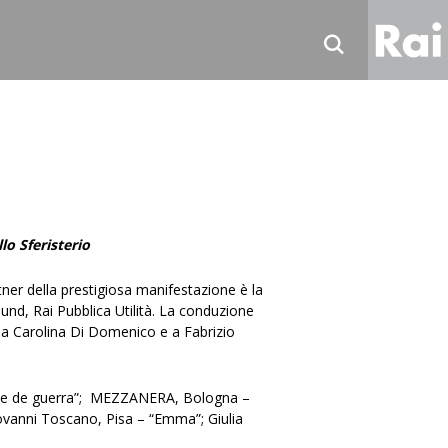
Ne
Sp
Tv
Ra
Co
lo Sferisterio
Ra
ner della prestigiosa manifestazione è la
ound, Rai Pubblica Utilità. La conduzione
o a Carolina Di Domenico e a Fabrizio
mine de guerra”; MEZZANERA, Bologna –
iovanni Toscano, Pisa – “Emma”; Giulia