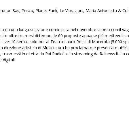
o Brunori Sas, Tosca, Planet Funk, Le Vibrazioni, Maria Antonietta & 
escono da una lunga selezione cominciata nel novembre scorso con il vag
hiesto oltre tre mesi di tempo, le 60 proposte apparse più meritevoli so
i Live: 10 serate sold out al Teatro Lauro Rossi di Macerata (5.000 spet
la direzione artistica di Musicultura ha proclamato e presentato ufficialm
, trasmessi in diretta da Rai Radio1 e in streaming da Rainews.it. La co
 digitali.