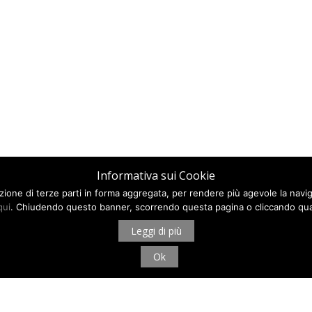
Informativa sui Cookie
ilazione di terze parti in forma aggregata, per rendere più agevole la navi
qui
. Chiudendo questo banner, scorrendo questa pagina o cliccando qua
Leggi di più
Ok