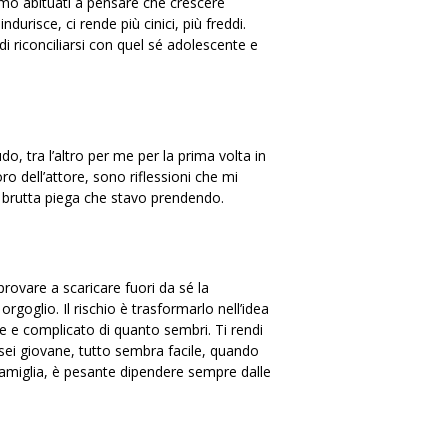
iamo abituati a pensare che crescere
durisce, ci rende più cinici, più freddi.
i riconciliarsi con quel sé adolescente e
o, tra l’altro per me per la prima volta in
o dell’attore, sono riflessioni che mi
 brutta piega che stavo prendendo.
 provare a scaricare fuori da sé la
goglio. Il rischio è trasformarlo nell’idea
le e complicato di quanto sembri. Ti rendi
o sei giovane, tutto sembra facile, quando
a famiglia, è pesante dipendere sempre dalle