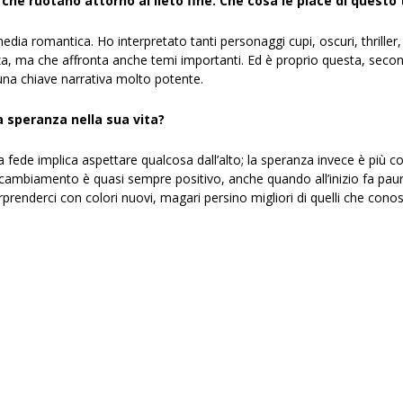
che ruotano attorno al lieto fine. Che cosa le piace di questo 
dia romantica. Ho interpretato tanti personaggi cupi, oscuri, thriller
a, ma che affronta anche temi importanti. Ed è proprio questa, secondo
una chiave narrativa molto potente.
 speranza nella sua vita?
a fede implica aspettare qualcosa dall’alto; la speranza invece è più c
 cambiamento è quasi sempre positivo, anche quando all’inizio fa pau
renderci con colori nuovi, magari persino migliori di quelli che cono