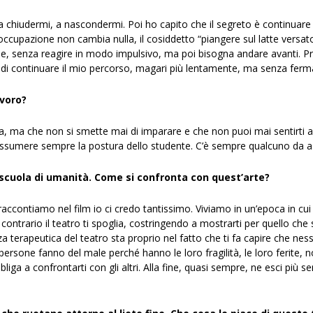
 a chiudermi, a nascondermi. Poi ho capito che il segreto è continua
occupazione non cambia nulla, il cosiddetto “piangere sul latte versato
e, senza reagire in modo impulsivo, ma poi bisogna andare avanti. P
, di continuare il mio percorso, magari più lentamente, ma senza ferm
avoro?
 ma che non si smette mai di imparare e che non puoi mai sentirti arr
assumere sempre la postura dello studente. C’è sempre qualcuno da as
scuola di umanità. Come si confronta con quest’arte?
accontiamo nel film io ci credo tantissimo. Viviamo in un’epoca in cui t
ontrario il teatro ti spoglia, costringendo a mostrarti per quello che sei
za terapeutica del teatro sta proprio nel fatto che ti fa capire che ne
persone fanno del male perché hanno le loro fragilità, le loro ferite, n
iga a confrontarti con gli altri. Alla fine, quasi sempre, ne esci più 