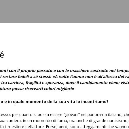
Raicom
sé
 conti con il proprio passato e con le maschere costruite nel temp
i restare fedeli a sé stessi: «A volte l’uomo non è all’altezza del 
tra carriera, fragilità e speranza, dove il cambiamento viene vis
uturo possa riservarti colori migliori»
co e in quale momento della sua vita lo incontriamo?
ccesso, per quanto si possa essere “giovani” nel panorama italiano, c
 sua carriera, in un momento di fama, ma anche di grande narcisismo, 
 fa il mestiere dell’attore. Forse, però, sono atteggiamenti che vanno 