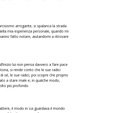
rcisismo arrogante, si spalanca la strada
. Nella mia esperienza personale, quando mi
hanno fatto notare, aiutandomi a ritrovare
ll’inizio lui non pensa davvero a fare pace
toria, si rende conto che le sue radici
i sé, le sue radici, poi scopre che proprio
rtato a stare male e, in qualche modo,
olto più profondo.
carattere, il modo in cui guardava il mondo