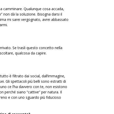
re a camminare. Qualunque cosa accada,
” non dà la soluzione. Bisogna darsi il
rima mi sarei vergognato, avrei abbassato
armi.
ivato. Se trasli questo concetto nella
coltare, qualcosa da capire.
utto è filtrato dai social, dall’immagine,
. Gli spettacoli più belli sono estratti di
ssuno ce l’ha davvero con te, non esistono
on perché siano “cattive” per natura. Il
sereno e con uno sguardo più fiducioso