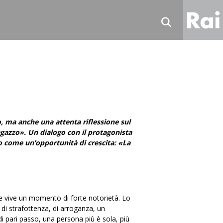
Ne
Sp
Tv
Ra
Co
o, ma anche una attenta riflessione sul
Ra
ragazzo». Un dialogo con il protagonista
to come un’opportunità di crescita: «La
he vive un momento di forte notorietà. Lo
di strafottenza, di arroganza, un
di pari passo, una persona più è sola, più