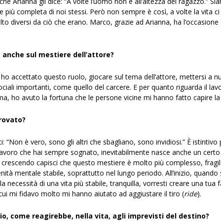
che Arianna gli dice: “A volte l’uomo non è all’altezza del ragazzo.” S
 più completa di noi stessi. Però non sempre è così, a volte la vita ci in
to diversi da ciò che erano. Marco, grazie ad Arianna, ha l’occasione d
e anche sul mestiere dell’attore?
ho accettato questo ruolo, giocare sul tema dell’attore, mettersi a nud
ali importanti, come quello del carcere. E per quanto riguarda il lavor
, ho avuto la fortuna che le persone vicine mi hanno fatto capire la
rovato?
i: “Non è vero, sono gli altri che sbagliano, sono invidiosi.” È istintivo
 lavoro che hai sempre sognato, inevitabilmente nasce anche un certo or
poi, crescendo capisci che questo mestiere è molto più complesso, fragi
enità mentale stabile, soprattutto nel lungo periodo. All’inizio, quand
 la necessità di una vita più stabile, tranquilla, vorresti creare una tu
 cui mi fidavo molto mi hanno aiutato ad aggiustare il tiro (
ride
).
 come reagirebbe, nella vita, agli imprevisti del destino?