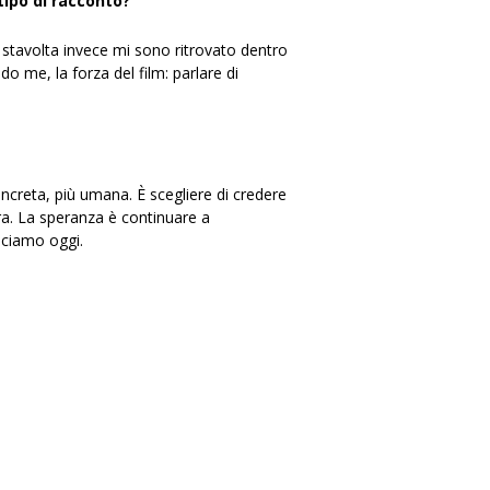
tipo di racconto?
, stavolta invece mi sono ritrovato dentro
 me, la forza del film: parlare di
oncreta, più umana. È scegliere di credere
ra. La speranza è continuare a
sciamo oggi.