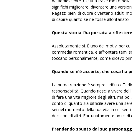
da adolescente. C’è una frase molto bella 
significhi migliorare, diventare una versione
Ragazzi pieni di cuore diventano adulti mol
di capire quanto se ne fosse allontanato.
Questa storia l’ha portata a rifletter
Assolutamente sì. È uno dei motivi per cui 
commedia romantica, e affrontare temi soci
toccano personalmente, come dicevo prima
Quando se n’è accorto, che cosa ha p
La prima reazione è sempre il rifiuto. Ti dic
responsabilità. Quando riesci a vivere del
di fare una vita migliore degli altri, ma 
conto di quanto sia difficile avere una ser
sei nel momento della tua vita in cui senti
decisioni di altri. Fortunatamente amici di
Prendendo spunto dal suo personaggio,