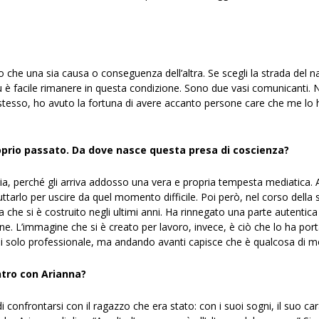
he una sia causa o conseguenza dell’altra. Se scegli la strada del na
 più è facile rimanere in questa condizione. Sono due vasi comunicanti
 stesso, ho avuto la fortuna di avere accanto persone care che me lo 
proprio passato. Da dove nasce questa presa di coscienza?
ia, perché gli arriva addosso una vera e propria tempesta mediatica. A
uttarlo per uscire da quel momento difficile. Poi però, nel corso della s
he si è costruito negli ultimi anni. Ha rinnegato una parte autentica d
ene. L’immagine che si è creato per lavoro, invece, è ciò che lo ha po
risi solo professionale, ma andando avanti capisce che è qualcosa di m
ntro con Arianna?
, di confrontarsi con il ragazzo che era stato: con i suoi sogni, il suo 