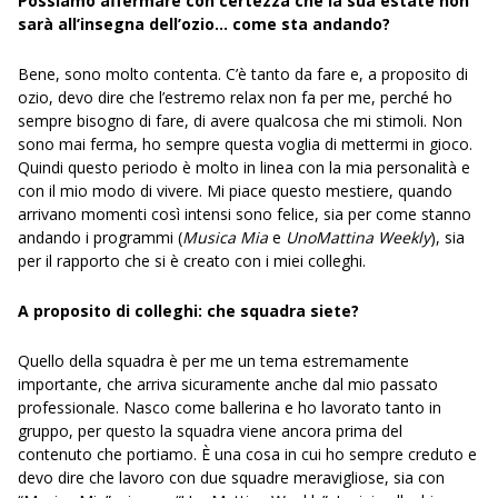
Possiamo affermare con certezza che la sua estate non
sarà all’insegna dell’ozio… come sta andando?
Bene, sono molto contenta. C’è tanto da fare e, a proposito di
ozio, devo dire che l’estremo relax non fa per me, perché ho
sempre bisogno di fare, di avere qualcosa che mi stimoli. Non
sono mai ferma, ho sempre questa voglia di mettermi in gioco.
Quindi questo periodo è molto in linea con la mia personalità e
con il mio modo di vivere. Mi piace questo mestiere, quando
arrivano momenti così intensi sono felice, sia per come stanno
andando i programmi (
Musica Mia
e
UnoMattina Weekly
), sia
per il rapporto che si è creato con i miei colleghi.
A proposito di colleghi: che squadra siete?
Quello della squadra è per me un tema estremamente
importante, che arriva sicuramente anche dal mio passato
professionale. Nasco come ballerina e ho lavorato tanto in
gruppo, per questo la squadra viene ancora prima del
contenuto che portiamo. È una cosa in cui ho sempre creduto e
devo dire che lavoro con due squadre meravigliose, sia con