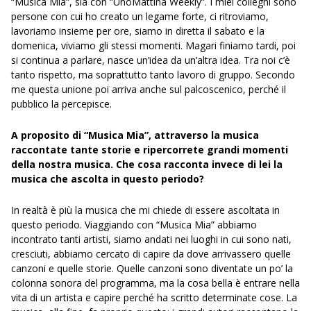
“Musica Mia”, sia con “UnoMattina Weekly”. I miei colleghi sono
persone con cui ho creato un legame forte, ci ritroviamo,
lavoriamo insieme per ore, siamo in diretta il sabato e la
domenica, viviamo gli stessi momenti. Magari finiamo tardi, poi
si continua a parlare, nasce un’idea da un’altra idea. Tra noi c’è
tanto rispetto, ma soprattutto tanto lavoro di gruppo. Secondo
me questa unione poi arriva anche sul palcoscenico, perché il
pubblico la percepisce.
A proposito di “Musica Mia”, attraverso la musica
raccontate tante storie e ripercorrete grandi momenti
della nostra musica. Che cosa racconta invece di lei la
musica che ascolta in questo periodo?
In realtà è più la musica che mi chiede di essere ascoltata in
questo periodo. Viaggiando con “Musica Mia” abbiamo
incontrato tanti artisti, siamo andati nei luoghi in cui sono nati,
cresciuti, abbiamo cercato di capire da dove arrivassero quelle
canzoni e quelle storie. Quelle canzoni sono diventate un po’ la
colonna sonora del programma, ma la cosa bella è entrare nella
vita di un artista e capire perché ha scritto determinate cose. La