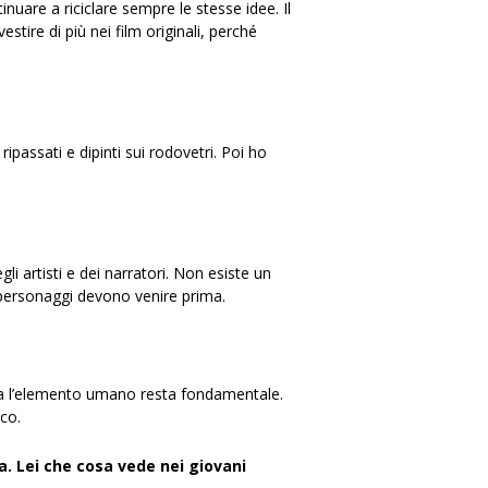
nuare a riciclare sempre le stesse idee. Il
ire di più nei film originali, perché
ipassati e dipinti sui rodovetri. Poi ho
i artisti e dei narratori. Non esiste un
i personaggi devono venire prima.
, ma l’elemento umano resta fondamentale.
ico.
a. Lei che cosa vede nei giovani