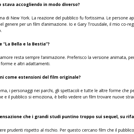
lo stava accogliendo in modo diverso?
ma di New York. La reazione del pubblico fu fortissima. Le persone ap
el genere per un film d’animazione. Io e Gary Trousdale, il mio co-
.
e “La Bella e la Bestia”?
 amore resta sempre l’animazione. Preferisco la versione animata, perc
 forme e altri adattamenti.
i come estensioni del film originale?
tema, i personaggi nei parchi, gli spettacoli e tutte le altre forme che
bene e il pubblico si emoziona, è bello vedere un film trovare nuove s
ensazione che i grandi studi puntino troppo sui sequel, su rifa
sere prudenti rispetto al rischio. Per questo cercano film che il pubbl