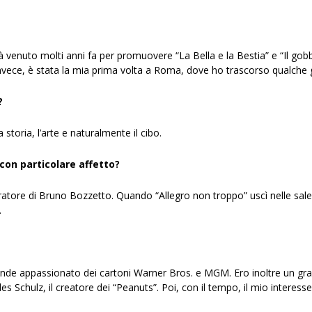
già venuto molti anni fa per promuovere “La Bella e la Bestia” e “Il go
nvece, è stata la mia prima volta a Roma, dove ho trascorso qualche g
?
storia, l’arte e naturalmente il cibo.
 con particolare affetto?
re di Bruno Bozzetto. Quando “Allegro non troppo” uscì nelle sale ne
.
de appassionato dei cartoni Warner Bros. e MGM. Ero inoltre un grand
 Schulz, il creatore dei “Peanuts”. Poi, con il tempo, il mio interesse