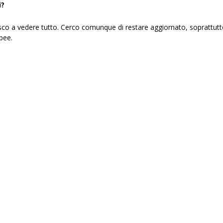
i?
sco a vedere tutto. Cerco comunque di restare aggiornato, soprattutto
pee.