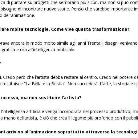
ica di puntare su progetti che sembrano più sicuri, ma non si può conti
isogno di incontrare nuove storie. Penso che sarebbe importante invest
ro dell’animazione.
biare molte tecnologie. Come vive questa trasformazione?
rava ancora in modo molto simile agli anni Trenta: i disegni venivano r
grafica e ora all’intelligenza artificiale.
?
Credo però che l’artista debba restare al centro. Credo nel potere degl
restituisce “La Bella e la Bestia”. Non succederà. L’arte, la storia e 
rocesso, ma non sostituire l’artista?
 l’intelligenza artificiale venga incorporata nel processo produttivo
 la mano dell’artista, è ciò che crea il legame più profondo con il pubbl
i arrivino all’animazione soprattutto attraverso la tecnologi