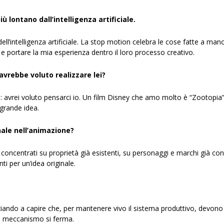
ù lontano dall’intelligenza artificiale.
dell’intelligenza artificiale. La stop motion celebra le cose fatte a mano,
e portare la mia esperienza dentro il loro processo creativo.
avrebbe voluto realizzare lei?
: avrei voluto pensarci io. Un film Disney che amo molto è “Zootopia”. 
grande idea.
inale nell’animazione?
to concentrati su proprietà già esistenti, su personaggi e marchi già c
i per un’idea originale.
iziando a capire che, per mantenere vivo il sistema produttivo, devono
 il meccanismo si ferma.