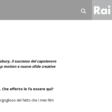
Ne
Sp
Tv
Ra
Co
nsbury, il successo del capolavoro
Ra
 stop motion e nuove sfide creative
. Che effetto le fa essere qui?
goglioso del fatto che i miei film