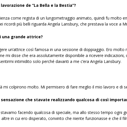
la lavorazione de “La Bella e la Bestia”?
rienza come regista di un lungometraggio animato, quindi fu molto 
i ricordi più belli riguarda Angela Lansbury, che prestava la voce a Mrs
di una grande attrice?
rigere un’attrice così famosa in una sessione di doppiaggio. Ero molto
ne mi disse che era assolutamente disponibile a ricevere indicazioni, 
sentirmi intimidito solo perché davanti a me c’era Angela Lansbury.
tà mi colpirono molto. Mi permisero di fare meglio il mio lavoro e di se
a sensazione che stavate realizzando qualcosa di così importa
tavamo facendo qualcosa di speciale, ma allo stesso tempo ogni gior
ltre in cui ero disperato, convinto che niente funzionasse e che il f