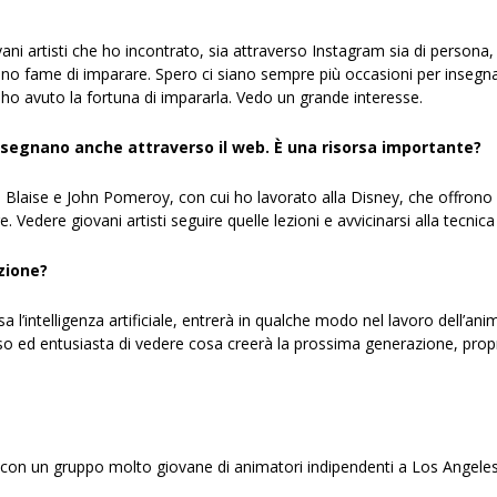
iovani artisti che ho incontrato, sia attraverso Instagram sia di person
anno fame di imparare. Spero ci siano sempre più occasioni per insegn
 ho avuto la fortuna di impararla. Vedo un grande interesse.
nsegnano anche attraverso il web. È una risorsa importante?
on Blaise e John Pomeroy, con cui ho lavorato alla Disney, che offrono 
Vedere giovani artisti seguire quelle lezioni e avvicinarsi alla tecnic
zione?
a l’intelligenza artificiale, entrerà in qualche modo nel lavoro dell’
ed entusiasta di vedere cosa creerà la prossima generazione, propr
n con un gruppo molto giovane di animatori indipendenti a Los Angeles.