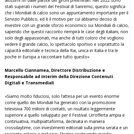
altissimi fin dalle partite dei gironi preliminari. Nel 2022 sono
stati superati i numeri del Festival di Sanremo, questo significa
che i Mondiali di calcio sono un appuntamento importante per il
Servizio Pubblico, ed è il motivo per cui abbiamo deciso di
investire con un grande sforzo economico sui Mondiali di calcio,
sapendo che questo racconto riempirà le case degli italiani, non
solo degli appassionati, ma anche di tutti coloro che vogliono
vedere il grande calcio, lo spettacolo sportivo e soprattutto la
capacità editoriale e tecnica della Rai, unica in Italia e tra le
poche in Europa a raccontare tutto questo»
Marcello Ciannamea, Direttore Distribuzione e
Responsabile ad interim della Direzione Contenuti
Digitali e Transmediali
«Siamo molto fiduciosi, solo l’attesa per un evento enorme
come quello dei Mondiali ha generato con la promozione
televisiva 700 milioni di contatti, un risultato leggermente
superiore a quello sviluppato per il Festival. Un’offerta ampia e
continuativa, multipiattaforma, declinata in maniera
crossdaytime, con investimenti editoriali sulla prima serata e un
racconto esteso e inclusivo. Stiamo costruendo questo