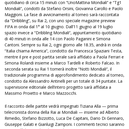
quotidiano di circa 15 minuti con “UnoMattina Mondiali” e “Tg1
Mondiali”, condotti da Stefano Orsini, Giovanna Carollo e Paolo
Maggioni. La fase di avvicinamento al torneo sarà raccontata
da “Dribbling”, su Rai 2, con uno speciale magazine preview
FIFA in onda dal 1° al 10 giugno. Dall’11 giugno al 19 luglio
spazio invece a “Dribbling Mondiali”, appuntamento quotidiano
di 40 minuti in onda alle 14 con Paolo Paganini e Simona
Cantoni. Sempre su Rai 2, ogni giorno alle 18.35, andrà in onda
“Italia chiama America”, condotto da Francesca Spaziani Testa,
mentre il pre e post partita serale sarà affidato a Paola Ferrari e
Simona Rolandi insieme a Marco Tardelli e Roberto Falcao. In
seconda serata su Rai 1 tornerà inoltre “Notti Mondiali”, il
tradizionale programma di approfondimento dedicato al torneo,
condotto da Alessandro Antinelli per un totale di 34 puntate. La
supervisione editoriale dell’intero progetto sarà affidata a
Massimo Proietto e Marco Mazzocchi.
Il racconto delle partite vedrà impegnati Tiziana Alla — prima
telecronista donna della Rai ai Mondiali — insieme ad Alberto
Rimedio, Stefano Bizzotto, Luca De Capitani, Dario Di Gennaro,
Giuseppe Galati e Gianluigi Zamponi. I commenti tecnici saranno