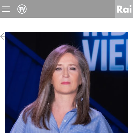
News
Sport
Tv
Radio
Corporate
Raicom