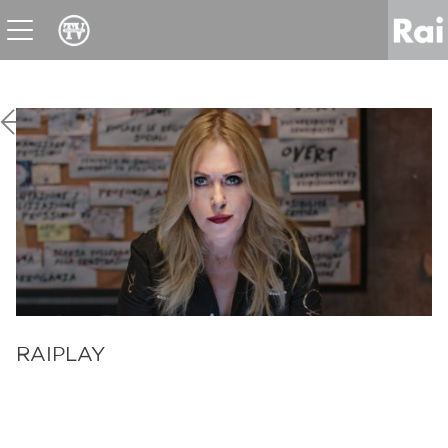
News
Sport
Tv
Radio
Corporate
Raicom
RAIPLAY