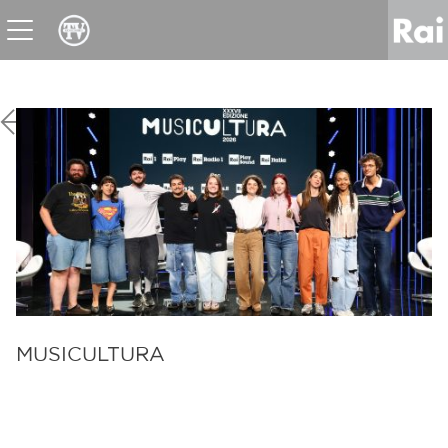
News
Sport
Tv
Radio
Corporate
Raicom
MUSICULTURA