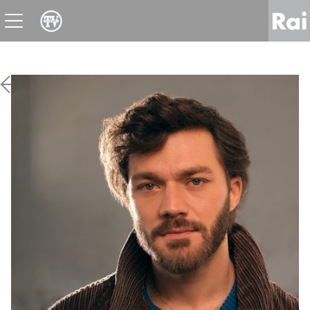
News
Sport
Tv
Radio
Corporate
Raicom