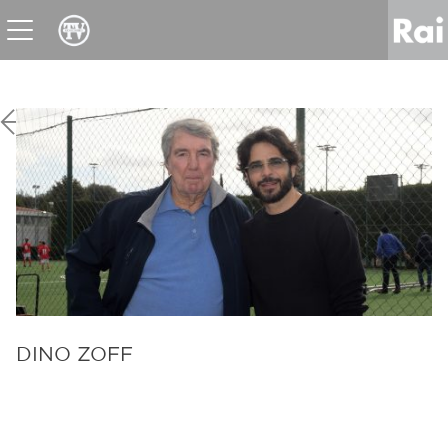
News
Sport
Tv
Radio
Corporate
Raicom
DINO ZOFF