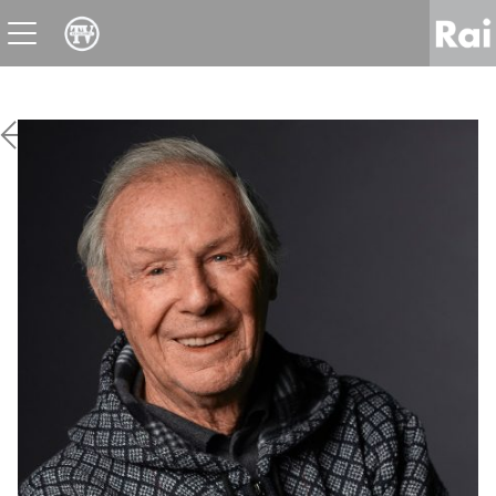
News
Sport
Tv
Radio
Corporate
Raicom