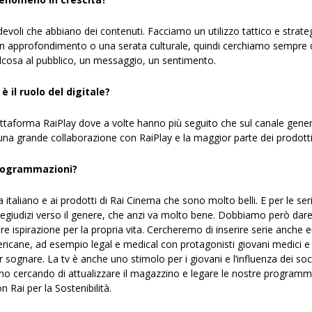
devoli che abbiano dei contenuti. Facciamo un utilizzo tattico e stra
 e un approfondimento o una serata culturale, quindi cerchiamo sempre 
lcosa al pubblico, un messaggio, un sentimento.
è il ruolo del digitale?
attaforma RaiPlay dove a volte hanno più seguito che sul canale generali
 una grande collaborazione con RaiPlay e la maggior parte dei prodotti 
 programmazioni?
a italiano e ai prodotti di Rai Cinema che sono molto belli. E per le ser
giudizi verso il genere, che anzi va molto bene. Dobbiamo però dare 
 ispirazione per la propria vita. Cercheremo di inserire serie anche e
mericane, ad esempio legal e medical con protagonisti giovani medici e
 sognare. La tv è anche uno stimolo per i giovani e l’influenza dei soci
amo cercando di attualizzare il magazzino e legare le nostre programm
n Rai per la Sostenibilità.