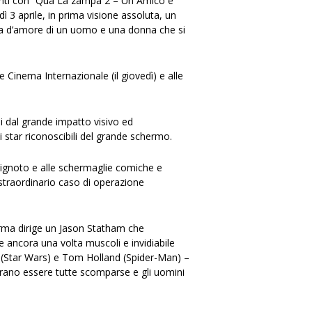
menti con “Qua La zampa 2 – Un Amico è
 3 aprile, in prima visione assoluta, un
oria d’amore di un uomo e una donna che si
 Cinema Internazionale (il giovedì) e alle
li dal grande impatto visivo ed
i star riconoscibili del grande schermo.
o l’ignoto e alle schermaglie comiche e
 straordinario caso di operazione
orma dirige un Jason Statham che
ancora una volta muscoli e invidiabile
y (Star Wars) e Tom Holland (Spider-Man) –
brano essere tutte scomparse e gli uomini