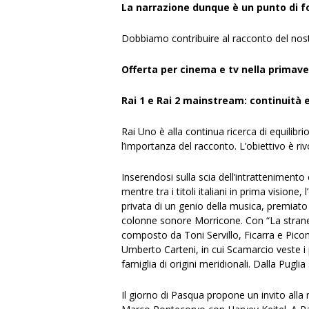
La narrazione dunque è un punto di fo
Dobbiamo contribuire al racconto del nost
Offerta per cinema e tv nella primave
Rai 1 e Rai 2 mainstream: continuit
Rai Uno è alla continua ricerca di equilibri
l’importanza del racconto. L’obiettivo è r
Inserendosi sulla scia dell’intrattenimento e
mentre tra i titoli italiani in prima visio
privata di un genio della musica, premiato
colonne sonore Morricone. Con “La stranez
composto da Toni Servillo, Ficarra e Pico
Umberto Carteni, in cui Scamarcio veste i
famiglia di origini meridionali. Dalla Puglia
Il giorno di Pasqua propone un invito alla 