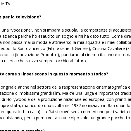
rie TV
 per la televisione?
è una “vocazione”, non si impara a scuola, la competenza si acquisisce
ta azienda perché ho esaudito un sogno e mi ha dato tutto. Come dire
ema non passa mai di moda e attraverso la mia squadra e i miei collab
Leopoldo Santovincenzo (Film e serie di Genere), Cristina Cavaliere (
Macciocca (Innovazione Prodotto), puntiamo al cinema italiano e inter
 ricerca che strizza sempre l’occhio al futuro.
e tv come si inseriscono in questo momento storico?
originale anche nel settore della rappresentazione cinematografica e t
zazione di moltissimi grandi film. Ma c’è una lunga e importante tradiz
lio di Hollywood e della produzione nazionale ed europea, con grandi au
sempre stata, ma ricordo una svolta nel 1987 (io iniziavo in Rai) quand
e quasi tutti a casa). La Rai si trovò senza numeri uno per i varietà e 
cquistando, per la prima volta in un colpo solo, un grande pacchetto d
fenomeno in crescita?