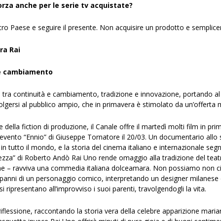
rza anche per le serie tv acquistate?
ro Paese e seguire il presente. Non acquisire un prodotto e semplice
ra Rai
à e cambiamento
o tra continuità e cambiamento, tradizione e innovazione, portando al cen
ivolgersi al pubblico ampio, che in primavera è stimolato da un’offerta
 della fiction di produzione, il Canale offre il martedì molti film in prim
ne, l’evento “Ennio” di Giuseppe Tornatore il 20/03. Un documentario all
 in tutto il mondo, e la storia del cinema italiano e internazionale se
za” di Roberto Andò Rai Uno rende omaggio alla tradizione del teatr
ne – ravviva una commedia italiana dolceamara. Non possiamo non cita
 panni di un personaggio comico, interpretando un designer milanese ch
 si ripresentano all’improvviso i suoi parenti, travolgendogli la vita.
riflessione, raccontando la storia vera della celebre apparizione marian