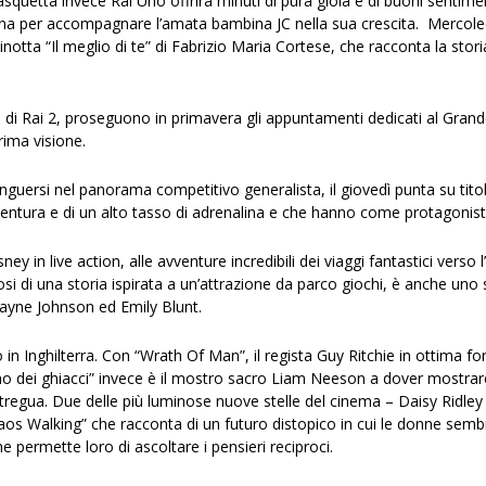
squetta invece Rai Uno offrirà minuti di pura gioia e di buoni senti
carna per accompagnare l’amata bambina JC nella sua crescita. Mercoledì
inotta “Il meglio di te” di Fabrizio Maria Cortese, che racconta la st
a di Rai 2, proseguono in primavera gli appuntamenti dedicati al Grande
rima visione.
inguersi nel panorama competitivo generalista, il giovedì punta su tito
vventura e di un alto tasso di adrenalina e che hanno come protagonist
ney in live action, alle avventure incredibili dei viaggi fantastici vers
osi di una storia ispirata a un’attrazione da parco giochi, è anche uno
ayne Johnson ed Emily Blunt.
 Inghilterra. Con “Wrath Of Man”, il regista Guy Ritchie in ottima f
 dei ghiacci” invece è il mostro sacro Liam Neeson a dover mostrare 
 tregua. Due delle più luminose nuove stelle del cinema – Daisy Ridle
aos Walking” che racconta di un futuro distopico in cui le donne sem
e permette loro di ascoltare i pensieri reciproci.