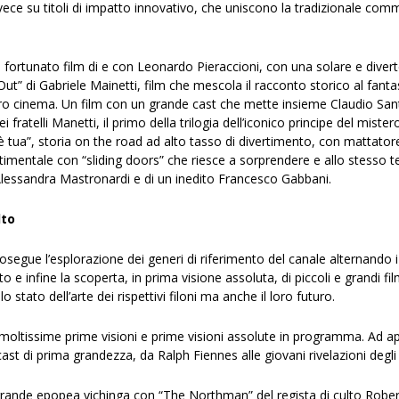
nvece su titoli di impatto innovativo, che uniscono la tradizionale co
mo fortunato film di e con Leonardo Pieraccioni, con una solare e diver
t” di Gabriele Mainetti, film che mescola il racconto storico al fant
ro cinema. Un film con un grande cast che mette insieme Claudio San
ei fratelli Manetti, il primo della trilogia dell’iconico principe del mis
tua”, storia on the road ad alto tasso di divertimento, con mattatore a
ntale con “sliding doors” che riesce a sorprendere e allo stesso tem
 Alessandra Mastronardi e di un inedito Francesco Gabbani.
lto
osegue l’esplorazione dei generi di riferimento del canale alternando 
ato e infine la scoperta, in prima visione assoluta, di piccoli e grandi f
o stato dell’arte dei rispettivi filoni ma anche il loro futuro.
moltissime prime visioni e prime visioni assolute in programma. Ad ap
cast di prima grandezza, da Ralph Fiennes alle giovani rivelazioni degli
a grande epopea vichinga con “The Northman” del regista di culto Robe