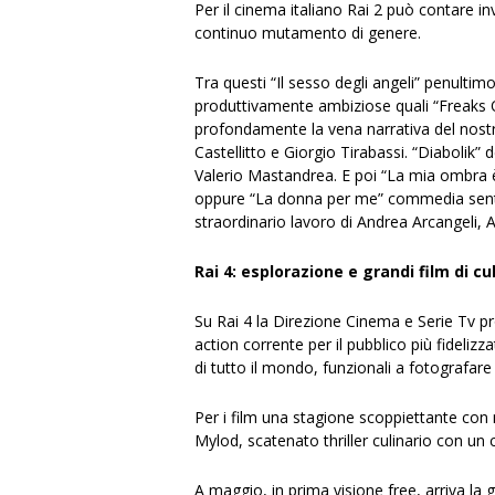
Per il cinema italiano Rai 2 può contare i
continuo mutamento di genere.
Tra questi “Il sesso degli angeli” penulti
produttivamente ambiziose quali “Freaks Ou
profondamente la vena narrativa del nost
Castellitto e Giorgio Tirabassi. “Diabolik” d
Valerio Mastandrea. E poi “La mia ombra è 
oppure “La donna per me” commedia sentime
straordinario lavoro di Andrea Arcangeli,
Rai 4: esplorazione e grandi film di cu
Su Rai 4 la Direzione Cinema e Serie Tv pr
action corrente per il pubblico più fidelizz
di tutto il mondo, funzionali a fotografare l
Per i film una stagione scoppiettante con 
Mylod, scatenato thriller culinario con un 
A maggio, in prima visione free, arriva l