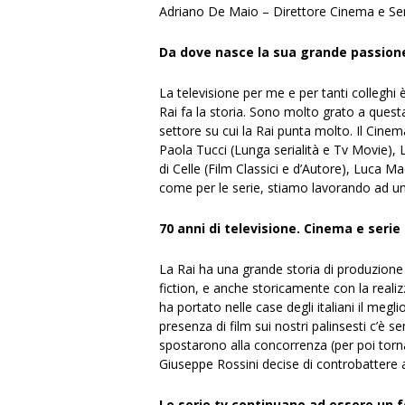
Adriano De Maio – Direttore Cinema e Se
Da dove nasce la sua grande passione
La televisione per me e per tanti colleghi 
Rai fa la storia. Sono molto grato a ques
settore su cui la Rai punta molto. Il Cin
Paola Tucci (Lunga serialità e Tv Movie), 
di Celle (Film Classici e d’Autore), Luca 
come per le serie, stiamo lavorando ad una
70 anni di televisione. Cinema e seri
La Rai ha una grande storia di produzione 
fiction, e anche storicamente con la realiz
ha portato nelle case degli italiani il meg
presenza di film sui nostri palinsesti c’è 
spostarono alla concorrenza (per poi tornar
Giuseppe Rossini decise di controbattere a
Le serie tv continuano ad essere un 