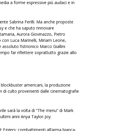
mmedia a forme espressive più audaci e in
tente Sabrina Ferilli. Ma anche proposte
asy e che ha saputo rinnovare
tamaria, Aurora Giovinazzo, Pietro
tero con Luca Marinelli, Miriam Leone,
ssoluto l’istrionico Marco Giallini
po far riflettere soprattutto grazie allo
i blockbuster americani, la produzione
ilm di culto provenienti dalle cinematografie
rile sarà la volta di “The menu” di Mark
 ultimi anni Anya Taylor-Joy.
rt Eggers: combattimenti all’arma bianca,