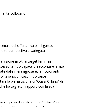
mente collocarlo.
tro dell’offerta i valori, il gusto,
 molto competitiva e variegata.
a visione rivolti ai target femminili,
o stesso tempo capace di raccontare la vita
gnate dalle meravigliose ed emozionanti
o italiano; un cast importante –
re la prima visione di “Quasi Orfano” di
e ha tagliato i rapporti con la sua
a e il peso di un destino in “Fatima” di