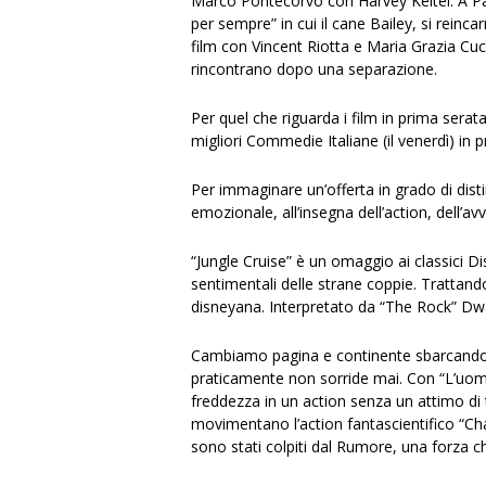
Marco Pontecorvo con Harvey Keitel. A Pa
per sempre” in cui il cane Bailey, si rein
film con Vincent Riotta e Maria Grazia Cuc
rincontrano dopo una separazione.
Per quel che riguarda i film in prima serat
migliori Commedie Italiane (il venerdì) in p
Per immaginare un’offerta in grado di dist
emozionale, all’insegna dell’action, dell’a
“Jungle Cruise” è un omaggio ai classici Dis
sentimentali delle strane coppie. Trattand
disneyana. Interpretato da “The Rock” Dw
Cambiamo pagina e continente sbarcando in
praticamente non sorride mai. Con “L’uomo
freddezza in un action senza un attimo di
movimentano l’action fantascientifico “Ch
sono stati colpiti dal Rumore, una forza ch